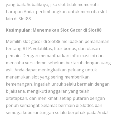
yang baik. Sebaliknya, jika slot tidak memenuhi
harapan Anda, pertimbangkan untuk mencoba slot
lain di Slot88.
Kesimpulan: Menemukan Slot Gacor di Slot88
Memilih slot gacor di Slot88 melibatkan pemahaman
tentang RTP, volatilitas, fitur bonus, dan ulasan
pemain. Dengan memanfaatkan informasi ini dan
mencoba versi demo sebelum bertaruh dengan uang
asli, Anda dapat meningkatkan peluang untuk
menemukan slot yang sering memberikan
kemenangan. Ingatlah untuk selalu bermain dengan
bijaksana, mengikuti anggaran yang telah
ditetapkan, dan menikmati setiap putaran dengan
penuh semangat. Selamat bermain di Slot88, dan
semoga keberuntungan selalu berpihak pada Anda!