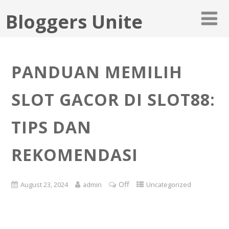
Bloggers Unite
PANDUAN MEMILIH
SLOT GACOR DI SLOT88:
TIPS DAN
REKOMENDASI
Off
August 23, 2024
admin
Uncategorized