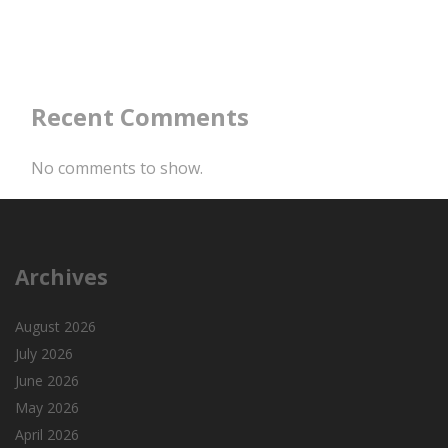
Recent Comments
No comments to show.
Archives
August 2026
July 2026
June 2026
May 2026
April 2026