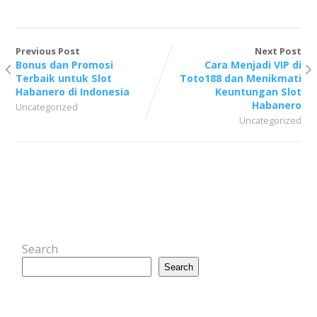
Previous Post
Next Post
Bonus dan Promosi
Cara Menjadi VIP di
Terbaik untuk Slot
Toto188 dan Menikmati
Habanero di Indonesia
Keuntungan Slot
Habanero
Uncategorized
Uncategorized
Search
Search