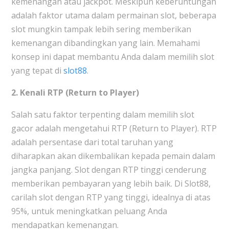
kemenangan atau jackpot. Meskipun keberuntungan
adalah faktor utama dalam permainan slot, beberapa
slot mungkin tampak lebih sering memberikan
kemenangan dibandingkan yang lain. Memahami
konsep ini dapat membantu Anda dalam memilih slot
yang tepat di
slot88
.
2. Kenali RTP (Return to Player)
Salah satu faktor terpenting dalam memilih slot
gacor adalah mengetahui RTP (Return to Player). RTP
adalah persentase dari total taruhan yang
diharapkan akan dikembalikan kepada pemain dalam
jangka panjang. Slot dengan RTP tinggi cenderung
memberikan pembayaran yang lebih baik. Di Slot88,
carilah slot dengan RTP yang tinggi, idealnya di atas
95%, untuk meningkatkan peluang Anda
mendapatkan kemenangan.